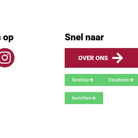
s op
Snel naar
OVER ONS
fanshop
Vacatures
berichten